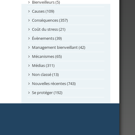
septembre 2024
Bienveilleurs (5)
août 2024
Causes (109)
juillet 2024
Conséquences (357)
juin 2024
Coût du stress (21)
mai 2024
Évènements (39)
avril 2024
Management bienveillant (42)
février 2024
Mécanismes (65)
janvier 2024
Médias (311)
novembre 2023
Non classé (13)
octobre 2023
Nouvelles récentes (743)
septembre 2023
Se protéger (192)
mai 2023
avril 2023
mars 2023
février 2023