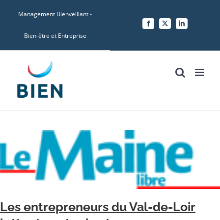
Skip
Management Bienveillant -
to
Facebook
X
LinkedIn
content
Bien-être et Entreprise
Les entrepreneurs du Val-de-Loir