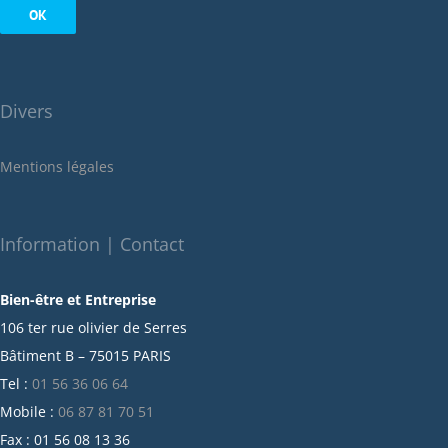
août 2022
juillet 2022
juin 2022
Divers
mai 2022
janvier 2022
Mentions légales
décembre 2021
novembre 2021
octobre 2021
Information | Contact
septembre 2021
Bien-être et Entreprise
juillet 2021
106 ter rue olivier de Serres
juin 2021
Bâtiment B – 75015 PARIS
mai 2021
Tel :
01 56 36 06 64
avril 2021
Mobile :
06 87 81 70 51
mars 2021
Fax : 01 56 08 13 36