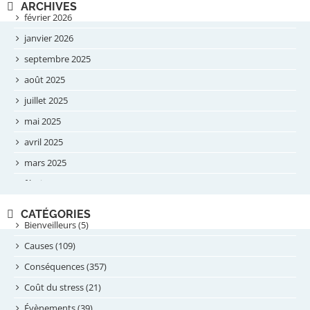
ARCHIVES
février 2026
janvier 2026
septembre 2025
août 2025
juillet 2025
mai 2025
avril 2025
mars 2025
février 2025
novembre 2024
CATÉGORIES
septembre 2024
Bienveilleurs (5)
août 2024
Causes (109)
juillet 2024
Conséquences (357)
juin 2024
Coût du stress (21)
mai 2024
Évènements (39)