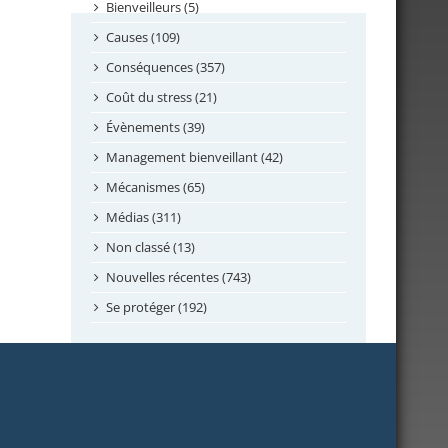
septembre 2024
Bienveilleurs (5)
août 2024
Causes (109)
juillet 2024
Conséquences (357)
juin 2024
Coût du stress (21)
mai 2024
Évènements (39)
avril 2024
Management bienveillant (42)
février 2024
Mécanismes (65)
janvier 2024
Médias (311)
novembre 2023
Non classé (13)
octobre 2023
Nouvelles récentes (743)
septembre 2023
Se protéger (192)
mai 2023
avril 2023
mars 2023
février 2023