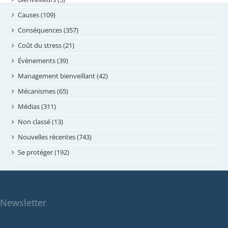
août 2024
Causes (109)
juillet 2024
Conséquences (357)
juin 2024
Coût du stress (21)
mai 2024
Évènements (39)
avril 2024
Management bienveillant (42)
février 2024
Mécanismes (65)
janvier 2024
Médias (311)
novembre 2023
Non classé (13)
octobre 2023
Nouvelles récentes (743)
septembre 2023
Se protéger (192)
mai 2023
avril 2023
mars 2023
Newsletter
février 2023