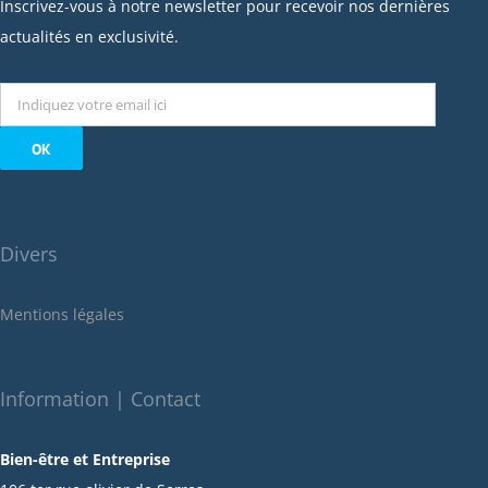
janvier 2023
Inscrivez-vous à notre newsletter pour recevoir nos dernières
décembre 2022
actualités en exclusivité.
novembre 2022
octobre 2022
septembre 2022
août 2022
juillet 2022
juin 2022
Divers
mai 2022
janvier 2022
Mentions légales
décembre 2021
novembre 2021
octobre 2021
Information | Contact
septembre 2021
Bien-être et Entreprise
juillet 2021