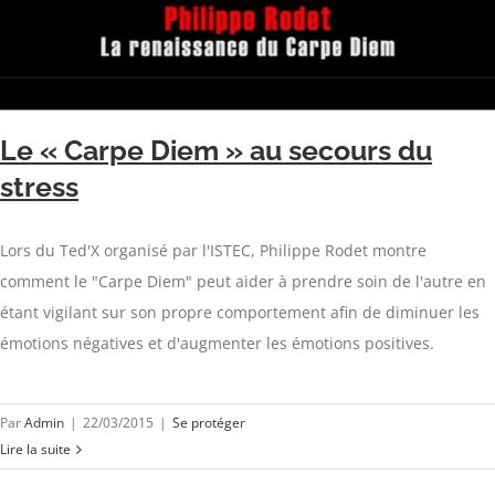
Le « Carpe Diem » au secours du
stress
Lors du Ted'X organisé par l'ISTEC, Philippe Rodet montre
comment le "Carpe Diem" peut aider à prendre soin de l'autre en
étant vigilant sur son propre comportement afin de diminuer les
émotions négatives et d'augmenter les émotions positives.
Par
Admin
|
22/03/2015
|
Se protéger
Lire la suite