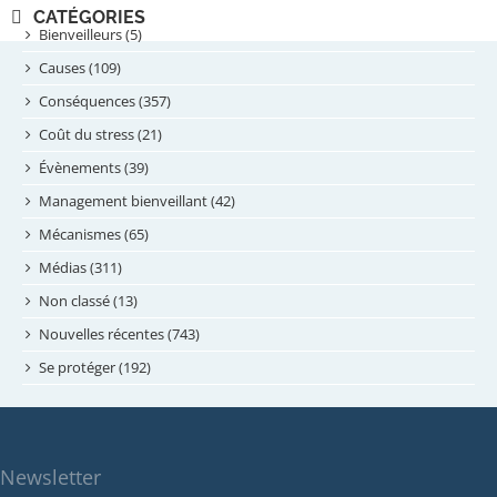
novembre 2024
CATÉGORIES
septembre 2024
Bienveilleurs (5)
août 2024
Causes (109)
juillet 2024
Conséquences (357)
juin 2024
Coût du stress (21)
mai 2024
Évènements (39)
avril 2024
Management bienveillant (42)
février 2024
Mécanismes (65)
janvier 2024
Médias (311)
novembre 2023
Non classé (13)
octobre 2023
Nouvelles récentes (743)
septembre 2023
Se protéger (192)
mai 2023
avril 2023
mars 2023
Newsletter