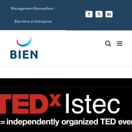
Skip
Management Bienveillant -
to
Facebook
X
LinkedIn
content
Bien-être et Entreprise