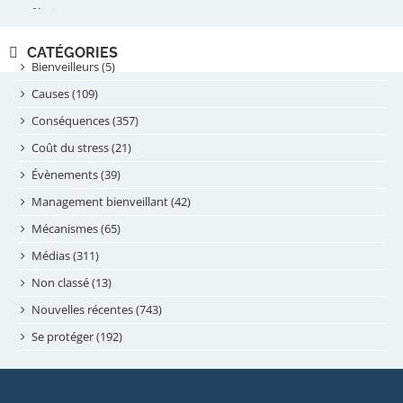
février 2025
novembre 2024
CATÉGORIES
septembre 2024
Bienveilleurs (5)
août 2024
Causes (109)
juillet 2024
Conséquences (357)
juin 2024
Coût du stress (21)
mai 2024
Évènements (39)
avril 2024
Management bienveillant (42)
février 2024
Mécanismes (65)
janvier 2024
Médias (311)
novembre 2023
Non classé (13)
octobre 2023
Nouvelles récentes (743)
septembre 2023
Se protéger (192)
mai 2023
avril 2023