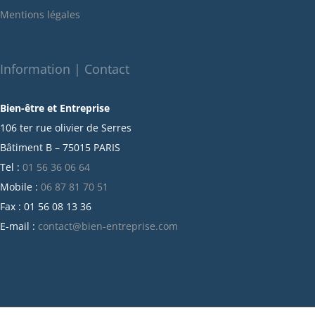
janvier 2022
Mentions légales
décembre 2021
novembre 2021
octobre 2021
Information | Contact
septembre 2021
Bien-être et Entreprise
juillet 2021
106 ter rue olivier de Serres
juin 2021
Bâtiment B – 75015 PARIS
mai 2021
Tel :
01 56 36 06 64
avril 2021
Mobile :
06 87 81 70 51
mars 2021
Fax : 01 56 08 13 36
février 2021
E-mail :
contact@bien-entreprise.com
janvier 2021
décembre 2020
novembre 2020
octobre 2020