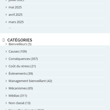
mai 2025
avril 2025
mars 2025
février 2025
novembre 2024
CATÉGORIES
septembre 2024
Bienveilleurs (5)
août 2024
Causes (109)
juillet 2024
Conséquences (357)
juin 2024
Coût du stress (21)
mai 2024
Évènements (39)
avril 2024
Management bienveillant (42)
février 2024
Mécanismes (65)
janvier 2024
Médias (311)
novembre 2023
Non classé (13)