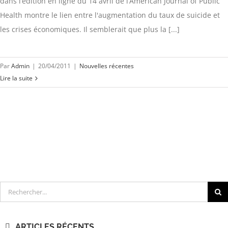
dans l’édition en ligne du 14 avril de l’American Journal of Public
Health montre le lien entre l'augmentation du taux de suicide et
les crises économiques. Il semblerait que plus la [...]
Par
Admin
|
20/04/2011
|
Nouvelles récentes
Lire la suite
Rechercher
ARTICLES RÉCENTS