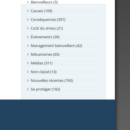
septembre 2024
Bienveilleurs (5)
août 2024
Causes (109)
juillet 2024
Conséquences (357)
juin 2024
Coût du stress (21)
mai 2024
Évènements (39)
avril 2024
Management bienveillant (42)
février 2024
Mécanismes (65)
janvier 2024
Médias (311)
novembre 2023
Non classé (13)
octobre 2023
Nouvelles récentes (743)
septembre 2023
Se protéger (192)
mai 2023
avril 2023
mars 2023
février 2023