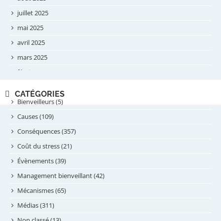
juillet 2025
mai 2025
avril 2025
mars 2025
février 2025
novembre 2024
CATÉGORIES
septembre 2024
Bienveilleurs (5)
août 2024
Causes (109)
juillet 2024
Conséquences (357)
juin 2024
Coût du stress (21)
mai 2024
Évènements (39)
avril 2024
Management bienveillant (42)
février 2024
Mécanismes (65)
janvier 2024
Médias (311)
novembre 2023
Non classé (13)