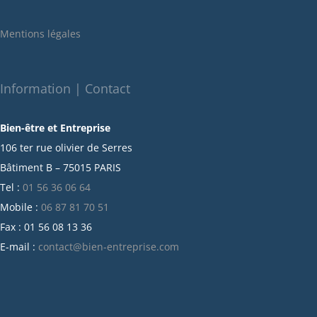
janvier 2022
Mentions légales
décembre 2021
novembre 2021
octobre 2021
Information | Contact
septembre 2021
Bien-être et Entreprise
juillet 2021
106 ter rue olivier de Serres
juin 2021
Bâtiment B – 75015 PARIS
mai 2021
Tel :
01 56 36 06 64
avril 2021
Mobile :
06 87 81 70 51
mars 2021
Fax : 01 56 08 13 36
février 2021
E-mail :
contact@bien-entreprise.com
janvier 2021
décembre 2020
novembre 2020