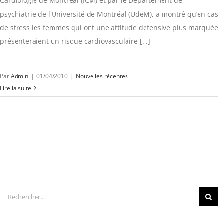
Cardiologie de Montréal (ICM) et par le Département de
psychiatrie de l'Université de Montréal (UdeM), a montré qu’en cas
de stress les femmes qui ont une attitude défensive plus marquée
présenteraient un risque cardiovasculaire [...]
Par
Admin
|
01/04/2010
|
Nouvelles récentes
Lire la suite
Rechercher