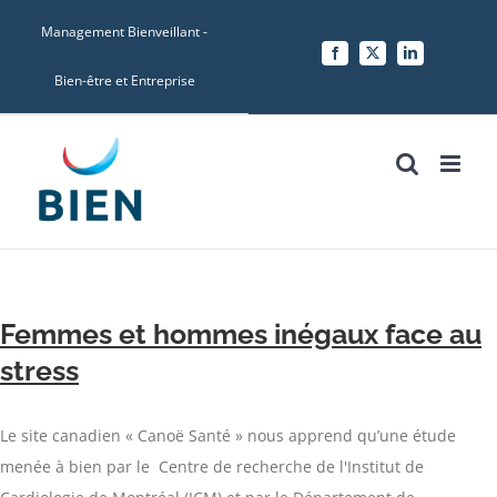
Skip
Management Bienveillant -
to
Facebook
X
LinkedIn
content
Bien-être et Entreprise
Femmes et hommes inégaux face au
stress
Le site canadien « Canoë Santé » nous apprend qu’une étude
menée à bien par le Centre de recherche de l'Institut de