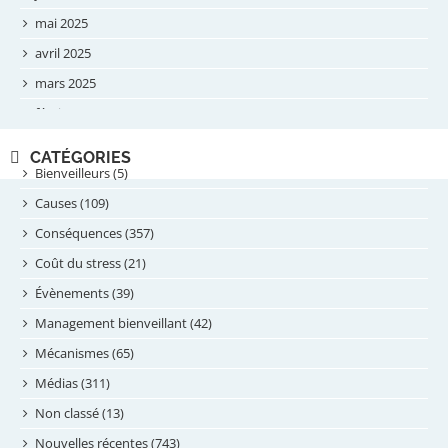
mai 2025
avril 2025
mars 2025
février 2025
novembre 2024
CATÉGORIES
septembre 2024
Bienveilleurs (5)
août 2024
Causes (109)
juillet 2024
Conséquences (357)
juin 2024
Coût du stress (21)
mai 2024
Évènements (39)
avril 2024
Management bienveillant (42)
février 2024
Mécanismes (65)
janvier 2024
Médias (311)
novembre 2023
Non classé (13)
octobre 2023
Nouvelles récentes (743)