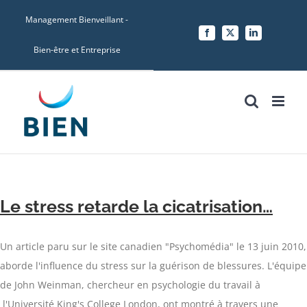
Skip
Management Bienveillant -
to
Facebook
X
LinkedIn
content
Bien-être et Entreprise
Le stress retarde la cicatrisation…
Un article paru sur le site canadien "Psychomédia" le 13 juin 2010,
aborde l'influence du stress sur la guérison de blessures. L'équipe
de John Weinman, chercheur en psychologie du travail à
l'Université King's College London, ont montré à travers une