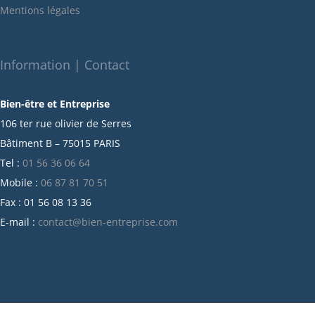
Mentions légales
décembre 2021
novembre 2021
octobre 2021
Information | Contact
septembre 2021
Bien-être et Entreprise
juillet 2021
106 ter rue olivier de Serres
juin 2021
Bâtiment B – 75015 PARIS
mai 2021
Tel :
01 56 36 06 64
avril 2021
Mobile :
06 87 81 70 51
mars 2021
Fax : 01 56 08 13 36
février 2021
E-mail :
contact@bien-entreprise.com
janvier 2021
décembre 2020
novembre 2020
octobre 2020
septembre 2020