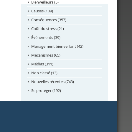
septembre 2024
Bienveilleurs (5)
août 2024
Causes (109)
juillet 2024
Conséquences (357)
juin 2024
Coût du stress (21)
mai 2024
Évènements (39)
avril 2024
Management bienveillant (42)
février 2024
Mécanismes (65)
janvier 2024
Médias (311)
novembre 2023
Non classé (13)
octobre 2023
Nouvelles récentes (743)
septembre 2023
Se protéger (192)
mai 2023
avril 2023
mars 2023
février 2023