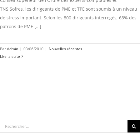
Conseil supérieur de l'Ordre des experts-comptables et
TNS Sofres, les dirigeants de PME et TPE sont soumis à un niveau
de stress important. Selon les 800 dirigeants interrogés, 63% des
patrons de PME [...]
Par
Admin
|
03/06/2010
|
Nouvelles récentes
Lire la suite
Rechercher