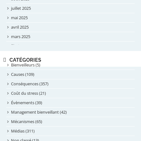
juillet 2025
mai 2025
avril 2025
mars 2025
février 2025
novembre 2024
CATÉGORIES
septembre 2024
Bienveilleurs (5)
août 2024
Causes (109)
juillet 2024
Conséquences (357)
juin 2024
Coût du stress (21)
mai 2024
Évènements (39)
avril 2024
Management bienveillant (42)
février 2024
Mécanismes (65)
janvier 2024
Médias (311)
novembre 2023
Non classé (13)