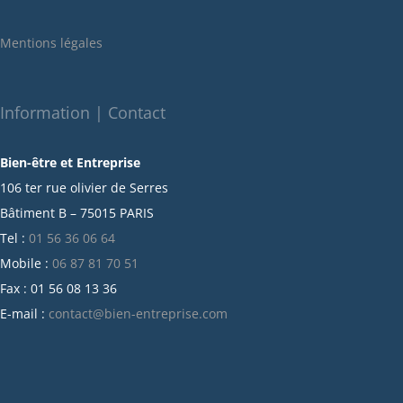
janvier 2022
Mentions légales
décembre 2021
novembre 2021
octobre 2021
Information | Contact
septembre 2021
Bien-être et Entreprise
juillet 2021
106 ter rue olivier de Serres
juin 2021
Bâtiment B – 75015 PARIS
mai 2021
Tel :
01 56 36 06 64
avril 2021
Mobile :
06 87 81 70 51
mars 2021
Fax : 01 56 08 13 36
février 2021
E-mail :
contact@bien-entreprise.com
janvier 2021
décembre 2020
novembre 2020