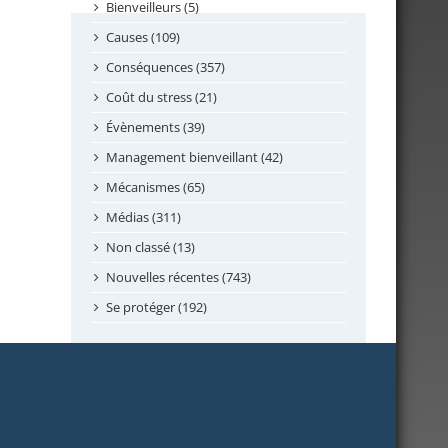
septembre 2024
Bienveilleurs (5)
août 2024
Causes (109)
juillet 2024
Conséquences (357)
juin 2024
Coût du stress (21)
mai 2024
Évènements (39)
avril 2024
Management bienveillant (42)
février 2024
Mécanismes (65)
janvier 2024
Médias (311)
novembre 2023
Non classé (13)
octobre 2023
Nouvelles récentes (743)
septembre 2023
Se protéger (192)
mai 2023
avril 2023
mars 2023
février 2023