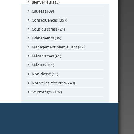
septembre 2024
Bienveilleurs (5)
août 2024
Causes (109)
juillet 2024
Conséquences (357)
juin 2024
Coût du stress (21)
mai 2024
Évènements (39)
avril 2024
Management bienveillant (42)
février 2024
Mécanismes (65)
janvier 2024
Médias (311)
novembre 2023
Non classé (13)
octobre 2023
Nouvelles récentes (743)
septembre 2023
Se protéger (192)
mai 2023
avril 2023
mars 2023
février 2023