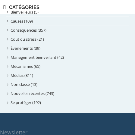
novembre 2024
CATÉGORIES
septembre 2024
Bienveilleurs (5)
août 2024
Causes (109)
juillet 2024
Conséquences (357)
juin 2024
Coût du stress (21)
mai 2024
Évènements (39)
avril 2024
Management bienveillant (42)
février 2024
Mécanismes (65)
janvier 2024
Médias (311)
novembre 2023
Non classé (13)
octobre 2023
Nouvelles récentes (743)
septembre 2023
Se protéger (192)
mai 2023
avril 2023
mars 2023
Newsletter