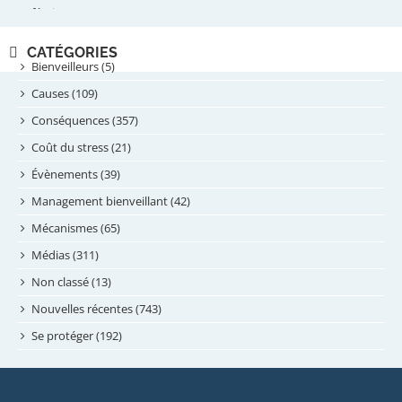
février 2025
novembre 2024
CATÉGORIES
septembre 2024
Bienveilleurs (5)
août 2024
Causes (109)
juillet 2024
Conséquences (357)
juin 2024
Coût du stress (21)
mai 2024
Évènements (39)
avril 2024
Management bienveillant (42)
février 2024
Mécanismes (65)
janvier 2024
Médias (311)
novembre 2023
Non classé (13)
octobre 2023
Nouvelles récentes (743)
septembre 2023
Se protéger (192)
mai 2023
avril 2023