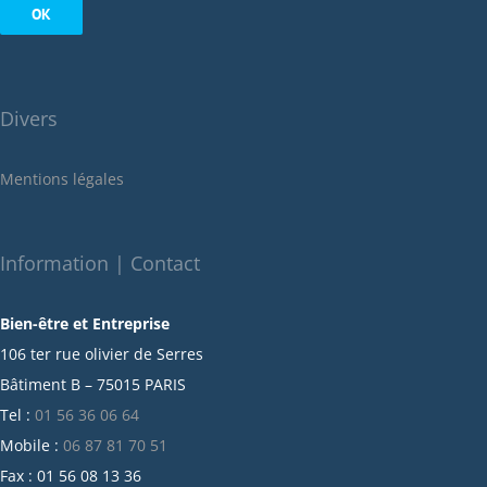
août 2022
juillet 2022
juin 2022
Divers
mai 2022
janvier 2022
Mentions légales
décembre 2021
novembre 2021
octobre 2021
Information | Contact
septembre 2021
Bien-être et Entreprise
juillet 2021
106 ter rue olivier de Serres
juin 2021
Bâtiment B – 75015 PARIS
mai 2021
Tel :
01 56 36 06 64
avril 2021
Mobile :
06 87 81 70 51
mars 2021
Fax : 01 56 08 13 36
février 2021