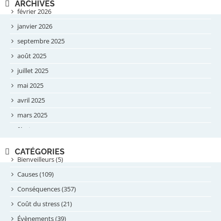
ARCHIVES
février 2026
janvier 2026
septembre 2025
août 2025
juillet 2025
mai 2025
avril 2025
mars 2025
février 2025
novembre 2024
CATÉGORIES
septembre 2024
Bienveilleurs (5)
août 2024
Causes (109)
juillet 2024
Conséquences (357)
juin 2024
Coût du stress (21)
mai 2024
Évènements (39)