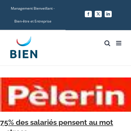
Skip
Management Bienveillant -
to
Facebook
X
LinkedIn
content
Bien-être et Entreprise
75% des salariés pensent au mot