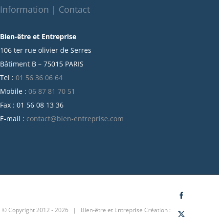
octobre 2021
Information | Contact
septembre 2021
Bien-être et Entreprise
juillet 2021
106 ter rue olivier de Serres
juin 2021
Bâtiment B – 75015 PARIS
mai 2021
Tel :
01 56 36 06 64
avril 2021
Mobile :
06 87 81 70 51
mars 2021
Fax : 01 56 08 13 36
février 2021
E-mail :
contact@bien-entreprise.com
janvier 2021
décembre 2020
novembre 2020
octobre 2020
septembre 2020
juillet 2020
Facebook
© Copyright 2012 -
2026 | Bien-être et Entreprise
Création :
juin 2020
X