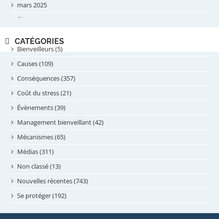
mars 2025
février 2025
novembre 2024
CATÉGORIES
septembre 2024
Bienveilleurs (5)
août 2024
Causes (109)
juillet 2024
Conséquences (357)
juin 2024
Coût du stress (21)
mai 2024
Évènements (39)
avril 2024
Management bienveillant (42)
février 2024
Mécanismes (65)
janvier 2024
Médias (311)
novembre 2023
Non classé (13)
octobre 2023
Nouvelles récentes (743)
septembre 2023
Se protéger (192)
mai 2023