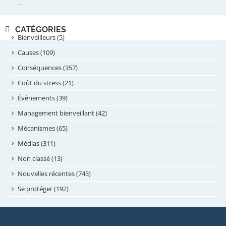
février 2025
novembre 2024
CATÉGORIES
septembre 2024
Bienveilleurs (5)
août 2024
Causes (109)
juillet 2024
Conséquences (357)
juin 2024
Coût du stress (21)
mai 2024
Évènements (39)
avril 2024
Management bienveillant (42)
février 2024
Mécanismes (65)
janvier 2024
Médias (311)
novembre 2023
Non classé (13)
octobre 2023
Nouvelles récentes (743)
septembre 2023
Se protéger (192)
mai 2023
avril 2023