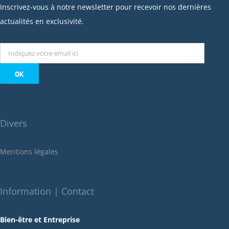
janvier 2023
Inscrivez-vous à notre newsletter pour recevoir nos dernières
décembre 2022
actualités en exclusivité.
novembre 2022
octobre 2022
septembre 2022
août 2022
juillet 2022
juin 2022
Divers
mai 2022
janvier 2022
Mentions légales
décembre 2021
novembre 2021
octobre 2021
Information | Contact
septembre 2021
Bien-être et Entreprise
juillet 2021