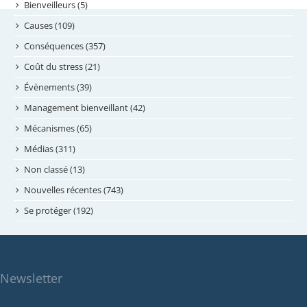
septembre 2024
Bienveilleurs (5)
août 2024
Causes (109)
juillet 2024
Conséquences (357)
juin 2024
Coût du stress (21)
mai 2024
Évènements (39)
avril 2024
Management bienveillant (42)
février 2024
Mécanismes (65)
janvier 2024
Médias (311)
novembre 2023
Non classé (13)
octobre 2023
Nouvelles récentes (743)
septembre 2023
Se protéger (192)
mai 2023
avril 2023
mars 2023
Newsletter
février 2023