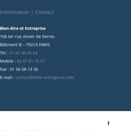
novembre 2021
octobre 2021
Information | Contact
septembre 2021
Bien-être et Entreprise
juillet 2021
106 ter rue olivier de Serres
juin 2021
Bâtiment B – 75015 PARIS
mai 2021
Tel :
01 56 36 06 64
avril 2021
Mobile :
06 87 81 70 51
mars 2021
Fax : 01 56 08 13 36
février 2021
E-mail :
contact@bien-entreprise.com
janvier 2021
décembre 2020
novembre 2020
octobre 2020
septembre 2020
juillet 2020
Facebook