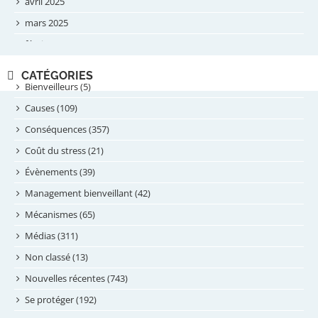
avril 2025
mars 2025
février 2025
novembre 2024
CATÉGORIES
septembre 2024
Bienveilleurs (5)
août 2024
Causes (109)
juillet 2024
Conséquences (357)
juin 2024
Coût du stress (21)
mai 2024
Évènements (39)
avril 2024
Management bienveillant (42)
février 2024
Mécanismes (65)
janvier 2024
Médias (311)
novembre 2023
Non classé (13)
octobre 2023
Nouvelles récentes (743)
septembre 2023
Se protéger (192)