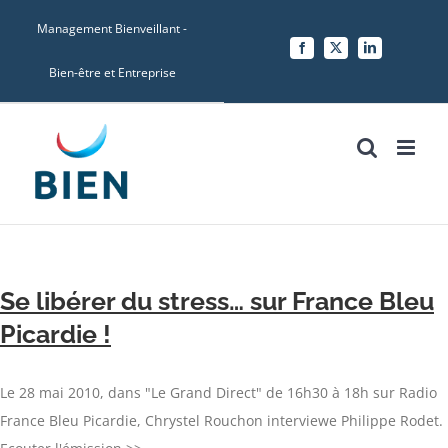
Skip
Management Bienveillant -
to
Facebook
X
LinkedIn
content
Bien-être et Entreprise
Se libérer du stress… sur France Bleu
Picardie !
Le 28 mai 2010, dans "Le Grand Direct" de 16h30 à 18h sur Radio
France Bleu Picardie, Chrystel Rouchon interviewe Philippe Rodet.