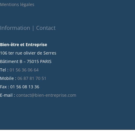
Mentions légales
décembre 2021
novembre 2021
octobre 2021
Information | Contact
septembre 2021
Bien-être et Entreprise
juillet 2021
106 ter rue olivier de Serres
juin 2021
Bâtiment B – 75015 PARIS
mai 2021
Tel :
01 56 36 06 64
avril 2021
Mobile :
06 87 81 70 51
mars 2021
Fax : 01 56 08 13 36
février 2021
E-mail :
contact@bien-entreprise.com
janvier 2021
décembre 2020
novembre 2020
octobre 2020
septembre 2020