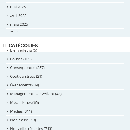
mai 2025
avril 2025
mars 2025
février 2025
novembre 2024
CATÉGORIES
septembre 2024
Bienveilleurs (5)
août 2024
Causes (109)
juillet 2024
Conséquences (357)
juin 2024
Coût du stress (21)
mai 2024
Évènements (39)
avril 2024
Management bienveillant (42)
février 2024
Mécanismes (65)
janvier 2024
Médias (311)
novembre 2023
Non classé (13)
octobre 2023
Nouvelles récentes (743)