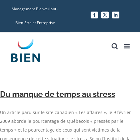
Skip
Management Bienveillant -
to
Facebook
X
LinkedIn
content
Bien-être et Entreprise
Du manque de temps au stress
Un article paru sur le site canadien « Les affaires », le 9 février
2009 aborde le pourcentage de Québécois « pressés par le
temps » et le pourcentage de ceux qui sont victimes de la
conséquence de cette situation : le stress. Selon l’Institut de la