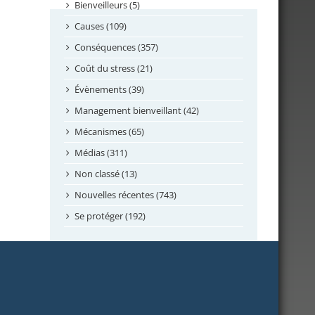
septembre 2024
Bienveilleurs (5)
août 2024
Causes (109)
juillet 2024
Conséquences (357)
juin 2024
Coût du stress (21)
mai 2024
Évènements (39)
avril 2024
Management bienveillant (42)
février 2024
Mécanismes (65)
janvier 2024
Médias (311)
novembre 2023
Non classé (13)
octobre 2023
Nouvelles récentes (743)
septembre 2023
Se protéger (192)
mai 2023
avril 2023
mars 2023
février 2023