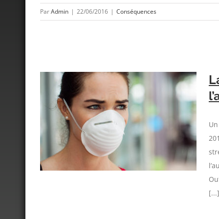
Par
Admin
|
22/06/2016
|
Conséquences
L
l
ress et
Un 
201
str
l’a
Out
[...