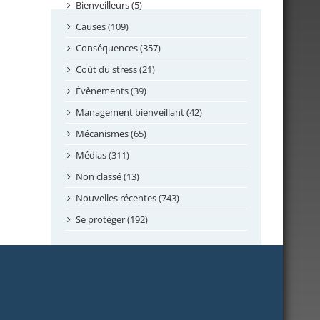
septembre 2024
Bienveilleurs (5)
août 2024
Causes (109)
juillet 2024
Conséquences (357)
juin 2024
Coût du stress (21)
mai 2024
Évènements (39)
avril 2024
Management bienveillant (42)
février 2024
Mécanismes (65)
janvier 2024
Médias (311)
novembre 2023
Non classé (13)
octobre 2023
Nouvelles récentes (743)
septembre 2023
Se protéger (192)
mai 2023
avril 2023
mars 2023
février 2023