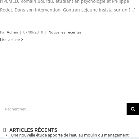
l'IPEMED, Romain Bourdu, étudiant en psychologie et Philippe
Rodet. Dans son intervention, Gontran Lejeune insista sur un [...]
Par
Admin
|
07/09/2010
|
Nouvelles récentes
Lire la suite
Rechercher
ARTICLES RÉCENTS
Une nouvelle étude apporte de l’eau au moulin du management