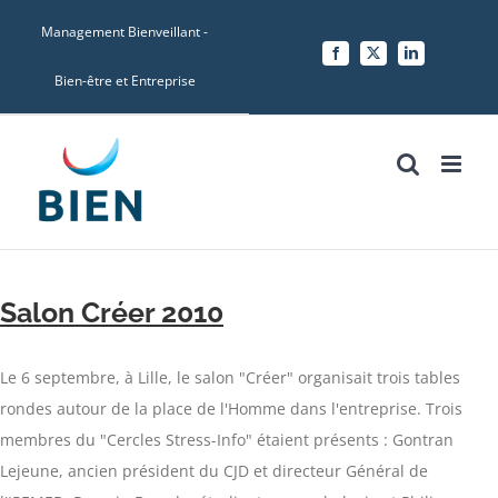
Skip
Management Bienveillant -
to
Facebook
X
LinkedIn
content
Bien-être et Entreprise
Salon Créer 2010
Le 6 septembre, à Lille, le salon "Créer" organisait trois tables
rondes autour de la place de l'Homme dans l'entreprise. Trois
membres du "Cercles Stress-Info" étaient présents : Gontran
Lejeune, ancien président du CJD et directeur Général de