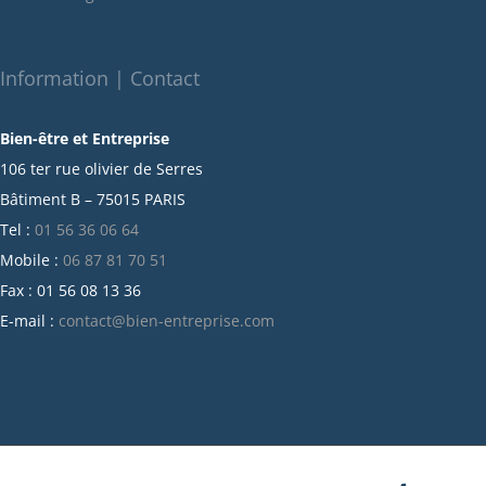
décembre 2021
novembre 2021
octobre 2021
Information | Contact
septembre 2021
Bien-être et Entreprise
juillet 2021
106 ter rue olivier de Serres
juin 2021
Bâtiment B – 75015 PARIS
mai 2021
Tel :
01 56 36 06 64
avril 2021
Mobile :
06 87 81 70 51
mars 2021
Fax : 01 56 08 13 36
février 2021
E-mail :
contact@bien-entreprise.com
janvier 2021
décembre 2020
novembre 2020
octobre 2020
septembre 2020