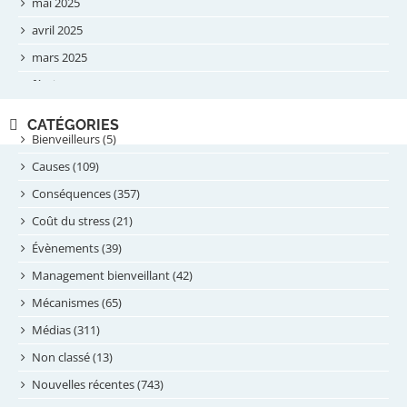
mai 2025
avril 2025
mars 2025
février 2025
novembre 2024
CATÉGORIES
septembre 2024
Bienveilleurs (5)
août 2024
Causes (109)
juillet 2024
Conséquences (357)
juin 2024
Coût du stress (21)
mai 2024
Évènements (39)
avril 2024
Management bienveillant (42)
février 2024
Mécanismes (65)
janvier 2024
Médias (311)
novembre 2023
Non classé (13)
octobre 2023
Nouvelles récentes (743)