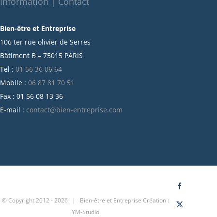
Information | Contact
septembre 2021
Bien-être et Entreprise
juillet 2021
106 ter rue olivier de Serres
juin 2021
Bâtiment B – 75015 PARIS
mai 2021
Tel :
01 56 36 06 64
avril 2021
Mobile :
06 87 81 70 51
mars 2021
Fax : 01 56 08 13 36
février 2021
E-mail :
contact@bien-entreprise.com
janvier 2021
décembre 2020
novembre 2020
octobre 2020
septembre 2020
juillet 2020
Facebook
© Copyright 2012 -
2026 | Bien-être et Entreprise
Création :
juin 2020
X
YM-Studio
avril 2020