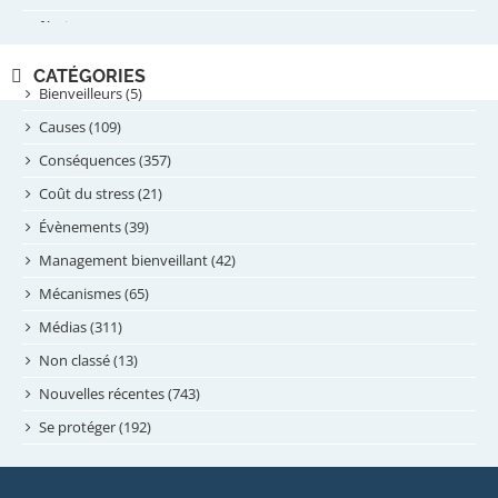
février 2025
novembre 2024
CATÉGORIES
septembre 2024
Bienveilleurs (5)
août 2024
Causes (109)
juillet 2024
Conséquences (357)
juin 2024
Coût du stress (21)
mai 2024
Évènements (39)
avril 2024
Management bienveillant (42)
février 2024
Mécanismes (65)
janvier 2024
Médias (311)
novembre 2023
Non classé (13)
octobre 2023
Nouvelles récentes (743)
septembre 2023
Se protéger (192)
mai 2023
avril 2023