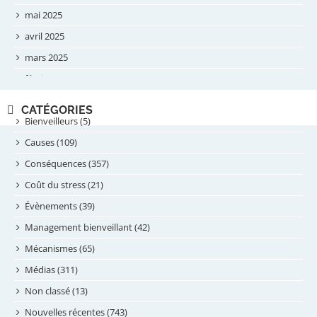
mai 2025
avril 2025
mars 2025
février 2025
novembre 2024
CATÉGORIES
septembre 2024
Bienveilleurs (5)
août 2024
Causes (109)
juillet 2024
Conséquences (357)
juin 2024
Coût du stress (21)
mai 2024
Évènements (39)
avril 2024
Management bienveillant (42)
février 2024
Mécanismes (65)
janvier 2024
Médias (311)
novembre 2023
Non classé (13)
octobre 2023
Nouvelles récentes (743)