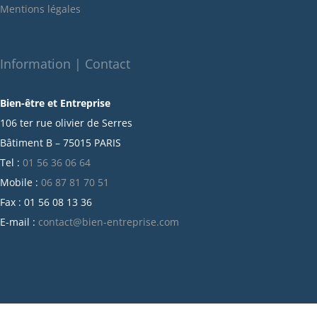
Mentions légales
décembre 2021
novembre 2021
octobre 2021
Information | Contact
septembre 2021
Bien-être et Entreprise
juillet 2021
106 ter rue olivier de Serres
juin 2021
Bâtiment B – 75015 PARIS
mai 2021
Tel :
01 56 36 06 64
avril 2021
Mobile :
06 87 81 70 51
mars 2021
Fax : 01 56 08 13 36
février 2021
E-mail :
contact@bien-entreprise.com
janvier 2021
décembre 2020
novembre 2020
octobre 2020
septembre 2020