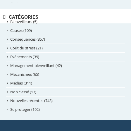
février 2025
novembre 2024
CATÉGORIES
septembre 2024
Bienveilleurs (5)
août 2024
Causes (109)
juillet 2024
Conséquences (357)
juin 2024
Coût du stress (21)
mai 2024
Évènements (39)
avril 2024
Management bienveillant (42)
février 2024
Mécanismes (65)
janvier 2024
Médias (311)
novembre 2023
Non classé (13)
octobre 2023
Nouvelles récentes (743)
septembre 2023
Se protéger (192)
mai 2023
avril 2023