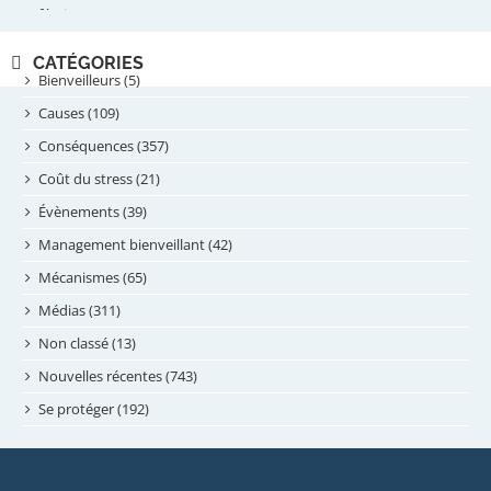
février 2025
novembre 2024
CATÉGORIES
septembre 2024
Bienveilleurs (5)
août 2024
Causes (109)
juillet 2024
Conséquences (357)
juin 2024
Coût du stress (21)
mai 2024
Évènements (39)
avril 2024
Management bienveillant (42)
février 2024
Mécanismes (65)
janvier 2024
Médias (311)
novembre 2023
Non classé (13)
octobre 2023
Nouvelles récentes (743)
septembre 2023
Se protéger (192)
mai 2023
avril 2023