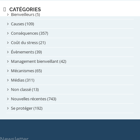
novembre 2024
CATÉGORIES
septembre 2024
Bienveilleurs (5)
août 2024
Causes (109)
juillet 2024
Conséquences (357)
juin 2024
Coût du stress (21)
mai 2024
Évènements (39)
avril 2024
Management bienveillant (42)
février 2024
Mécanismes (65)
janvier 2024
Médias (311)
novembre 2023
Non classé (13)
octobre 2023
Nouvelles récentes (743)
septembre 2023
Se protéger (192)
mai 2023
avril 2023
mars 2023
Newsletter