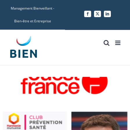
Skip
Management Bienveillant -
to
Facebook
X
LinkedIn
content
Bien-être et Entreprise