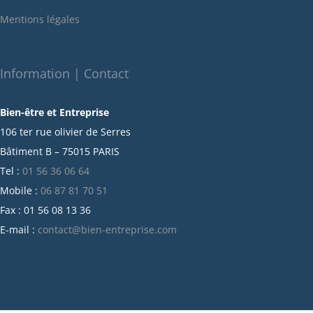
janvier 2022
Mentions légales
décembre 2021
novembre 2021
octobre 2021
Information | Contact
septembre 2021
Bien-être et Entreprise
juillet 2021
106 ter rue olivier de Serres
juin 2021
Bâtiment B – 75015 PARIS
mai 2021
Tel :
01 56 36 06 64
avril 2021
Mobile :
06 87 81 70 51
mars 2021
Fax : 01 56 08 13 36
février 2021
E-mail :
contact@bien-entreprise.com
janvier 2021
décembre 2020
novembre 2020
octobre 2020