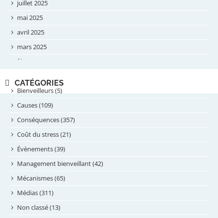
juillet 2025
mai 2025
avril 2025
mars 2025
février 2025
novembre 2024
CATÉGORIES
septembre 2024
Bienveilleurs (5)
août 2024
Causes (109)
juillet 2024
Conséquences (357)
juin 2024
Coût du stress (21)
mai 2024
Évènements (39)
avril 2024
Management bienveillant (42)
février 2024
Mécanismes (65)
janvier 2024
Médias (311)
novembre 2023
Non classé (13)