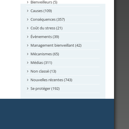
septembre 2024
Bienveilleurs (5)
août 2024
Causes (109)
juillet 2024
Conséquences (357)
juin 2024
Coût du stress (21)
mai 2024
Évènements (39)
avril 2024
Management bienveillant (42)
février 2024
Mécanismes (65)
janvier 2024
Médias (311)
novembre 2023
Non classé (13)
octobre 2023
Nouvelles récentes (743)
septembre 2023
Se protéger (192)
mai 2023
avril 2023
mars 2023
février 2023