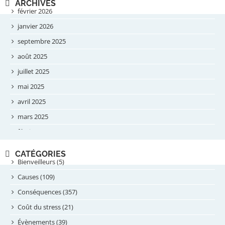
ARCHIVES
février 2026
janvier 2026
septembre 2025
août 2025
juillet 2025
mai 2025
avril 2025
mars 2025
février 2025
novembre 2024
CATÉGORIES
septembre 2024
Bienveilleurs (5)
août 2024
Causes (109)
juillet 2024
Conséquences (357)
juin 2024
Coût du stress (21)
mai 2024
Évènements (39)