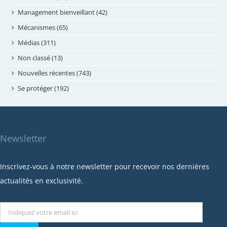
avril 2024
Management bienveillant (42)
février 2024
Mécanismes (65)
janvier 2024
Médias (311)
novembre 2023
Non classé (13)
octobre 2023
Nouvelles récentes (743)
septembre 2023
Se protéger (192)
mai 2023
avril 2023
mars 2023
Newsletter
février 2023
janvier 2023
Inscrivez-vous à notre newsletter pour recevoir nos dernières
décembre 2022
actualités en exclusivité.
novembre 2022
octobre 2022
septembre 2022