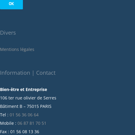
août 2022
juillet 2022
juin 2022
Divers
mai 2022
janvier 2022
Mentions légales
décembre 2021
novembre 2021
octobre 2021
Information | Contact
septembre 2021
Bien-être et Entreprise
juillet 2021
106 ter rue olivier de Serres
juin 2021
Bâtiment B – 75015 PARIS
mai 2021
Tel :
01 56 36 06 64
avril 2021
Mobile :
06 87 81 70 51
mars 2021
Fax : 01 56 08 13 36
février 2021