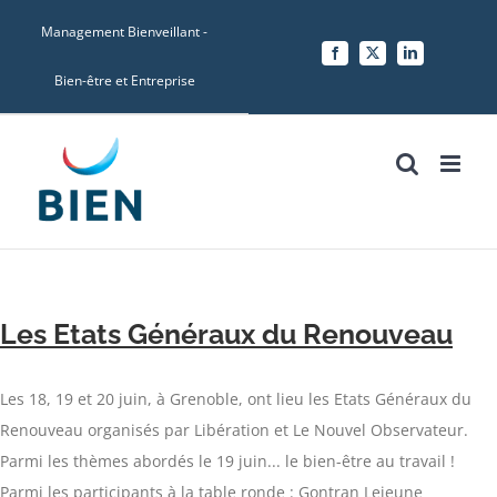
Skip
Management Bienveillant -
to
Facebook
X
LinkedIn
content
Bien-être et Entreprise
Les Etats Généraux du Renouveau
Les 18, 19 et 20 juin, à Grenoble, ont lieu les Etats Généraux du
Renouveau organisés par Libération et Le Nouvel Observateur.
Parmi les thèmes abordés le 19 juin... le bien-être au travail !
Parmi les participants à la table ronde : Gontran Lejeune