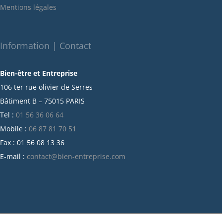
Mentions légales
décembre 2021
novembre 2021
octobre 2021
Information | Contact
septembre 2021
Bien-être et Entreprise
juillet 2021
106 ter rue olivier de Serres
juin 2021
Bâtiment B – 75015 PARIS
mai 2021
Tel :
01 56 36 06 64
avril 2021
Mobile :
06 87 81 70 51
mars 2021
Fax : 01 56 08 13 36
février 2021
E-mail :
contact@bien-entreprise.com
janvier 2021
décembre 2020
novembre 2020
octobre 2020
septembre 2020