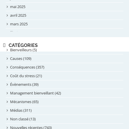
mai 2025
avril 2025
mars 2025
février 2025
novembre 2024
CATÉGORIES
septembre 2024
Bienveilleurs (5)
août 2024
Causes (109)
juillet 2024
Conséquences (357)
juin 2024
Coût du stress (21)
mai 2024
Évènements (39)
avril 2024
Management bienveillant (42)
février 2024
Mécanismes (65)
janvier 2024
Médias (311)
novembre 2023
Non classé (13)
octobre 2023
Nouvelles récentes (743)