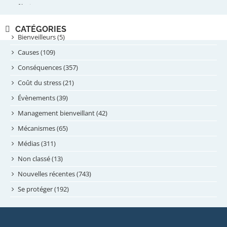
février 2025
novembre 2024
CATÉGORIES
septembre 2024
Bienveilleurs (5)
août 2024
Causes (109)
juillet 2024
Conséquences (357)
juin 2024
Coût du stress (21)
mai 2024
Évènements (39)
avril 2024
Management bienveillant (42)
février 2024
Mécanismes (65)
janvier 2024
Médias (311)
novembre 2023
Non classé (13)
octobre 2023
Nouvelles récentes (743)
septembre 2023
Se protéger (192)
mai 2023
avril 2023