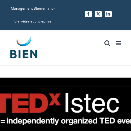
Skip
Management Bienveillant -
to
Facebook
X
LinkedIn
content
Bien-être et Entreprise