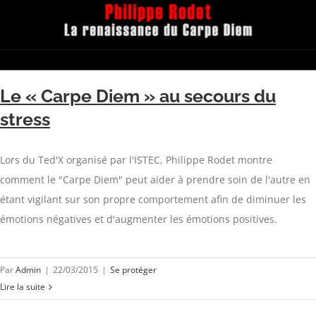
Le « Carpe Diem » au secours du
stress
Lors du Ted'X organisé par l'ISTEC, Philippe Rodet montre
comment le "Carpe Diem" peut aider à prendre soin de l'autre en
étant vigilant sur son propre comportement afin de diminuer les
émotions négatives et d'augmenter les émotions positives.
Par
Admin
|
22/03/2015
|
Se protéger
Lire la suite