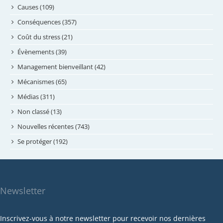
août 2024
Causes (109)
juillet 2024
Conséquences (357)
juin 2024
Coût du stress (21)
mai 2024
Évènements (39)
avril 2024
Management bienveillant (42)
février 2024
Mécanismes (65)
janvier 2024
Médias (311)
novembre 2023
Non classé (13)
octobre 2023
Nouvelles récentes (743)
septembre 2023
Se protéger (192)
mai 2023
avril 2023
mars 2023
Newsletter
février 2023
janvier 2023
Inscrivez-vous à notre newsletter pour recevoir nos dernières