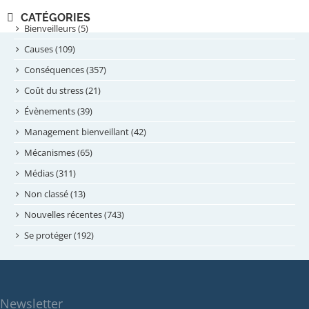
novembre 2024
CATÉGORIES
septembre 2024
Bienveilleurs (5)
août 2024
Causes (109)
juillet 2024
Conséquences (357)
juin 2024
Coût du stress (21)
mai 2024
Évènements (39)
avril 2024
Management bienveillant (42)
février 2024
Mécanismes (65)
janvier 2024
Médias (311)
novembre 2023
Non classé (13)
octobre 2023
Nouvelles récentes (743)
septembre 2023
Se protéger (192)
mai 2023
avril 2023
mars 2023
Newsletter