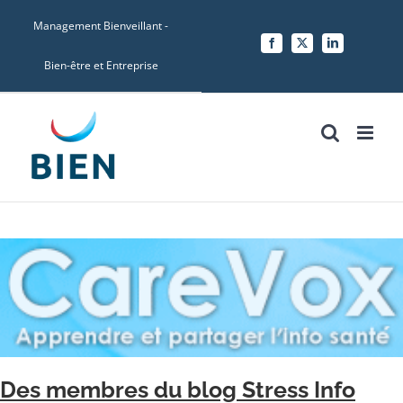
Skip
Management Bienveillant -
to
Facebook
X
LinkedIn
content
Bien-être et Entreprise
Des membres du blog Stress Info