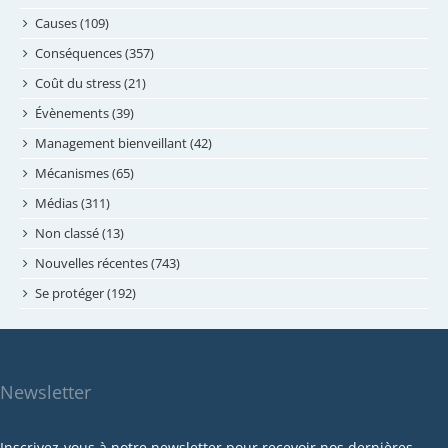
août 2024
Causes (109)
juillet 2024
Conséquences (357)
juin 2024
Coût du stress (21)
mai 2024
Évènements (39)
avril 2024
Management bienveillant (42)
février 2024
Mécanismes (65)
janvier 2024
Médias (311)
novembre 2023
Non classé (13)
octobre 2023
Nouvelles récentes (743)
septembre 2023
Se protéger (192)
mai 2023
avril 2023
mars 2023
Newsletter
février 2023
janvier 2023
Inscrivez-vous à notre newsletter pour recevoir nos dernières