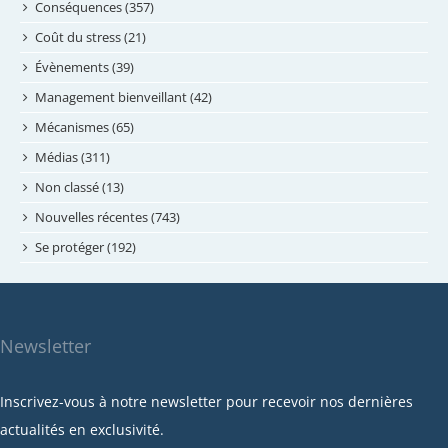
juillet 2024
Conséquences (357)
juin 2024
Coût du stress (21)
mai 2024
Évènements (39)
avril 2024
Management bienveillant (42)
février 2024
Mécanismes (65)
janvier 2024
Médias (311)
novembre 2023
Non classé (13)
octobre 2023
Nouvelles récentes (743)
septembre 2023
Se protéger (192)
mai 2023
avril 2023
mars 2023
Newsletter
février 2023
janvier 2023
Inscrivez-vous à notre newsletter pour recevoir nos dernières
décembre 2022
actualités en exclusivité.