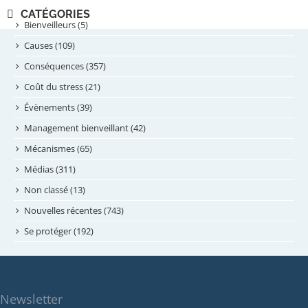
novembre 2024
CATÉGORIES
septembre 2024
Bienveilleurs (5)
août 2024
Causes (109)
juillet 2024
Conséquences (357)
juin 2024
Coût du stress (21)
mai 2024
Évènements (39)
avril 2024
Management bienveillant (42)
février 2024
Mécanismes (65)
janvier 2024
Médias (311)
novembre 2023
Non classé (13)
octobre 2023
Nouvelles récentes (743)
septembre 2023
Se protéger (192)
mai 2023
avril 2023
mars 2023
Newsletter