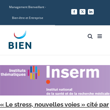
Skip
Management Bienveillant -
to
Facebook
X
LinkedIn
content
Bien-être et Entreprise
« Le stress, nouvelles voies » cité par