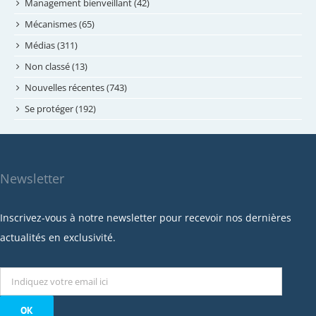
avril 2024
Management bienveillant (42)
février 2024
Mécanismes (65)
janvier 2024
Médias (311)
novembre 2023
Non classé (13)
octobre 2023
Nouvelles récentes (743)
septembre 2023
Se protéger (192)
mai 2023
avril 2023
mars 2023
Newsletter
février 2023
janvier 2023
Inscrivez-vous à notre newsletter pour recevoir nos dernières
décembre 2022
actualités en exclusivité.
novembre 2022
octobre 2022
septembre 2022