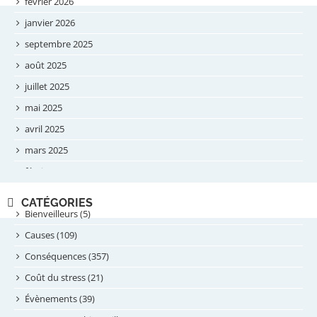
février 2026
janvier 2026
septembre 2025
août 2025
juillet 2025
mai 2025
avril 2025
mars 2025
février 2025
novembre 2024
CATÉGORIES
septembre 2024
Bienveilleurs (5)
août 2024
Causes (109)
juillet 2024
Conséquences (357)
juin 2024
Coût du stress (21)
mai 2024
Évènements (39)