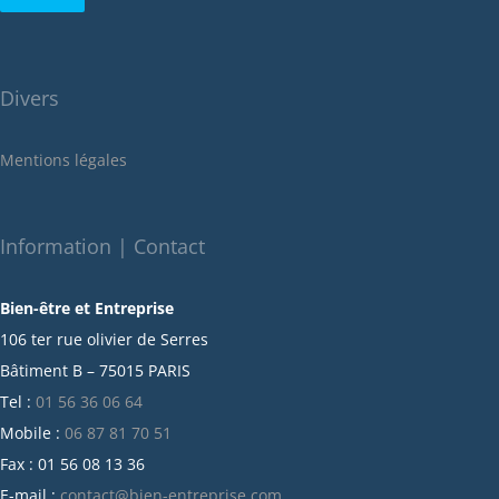
août 2022
juillet 2022
juin 2022
Divers
mai 2022
janvier 2022
Mentions légales
décembre 2021
novembre 2021
octobre 2021
Information | Contact
septembre 2021
Bien-être et Entreprise
juillet 2021
106 ter rue olivier de Serres
juin 2021
Bâtiment B – 75015 PARIS
mai 2021
Tel :
01 56 36 06 64
avril 2021
Mobile :
06 87 81 70 51
mars 2021
Fax : 01 56 08 13 36
février 2021
E-mail :
contact@bien-entreprise.com