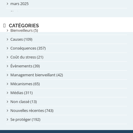
mars 2025
février 2025
novembre 2024
CATÉGORIES
septembre 2024
Bienveilleurs (5)
août 2024
Causes (109)
juillet 2024
Conséquences (357)
juin 2024
Coût du stress (21)
mai 2024
Évènements (39)
avril 2024
Management bienveillant (42)
février 2024
Mécanismes (65)
janvier 2024
Médias (311)
novembre 2023
Non classé (13)
octobre 2023
Nouvelles récentes (743)
septembre 2023
Se protéger (192)
mai 2023