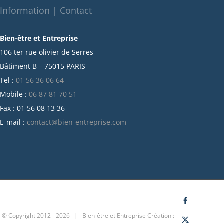
octobre 2021
Information | Contact
septembre 2021
Bien-être et Entreprise
juillet 2021
106 ter rue olivier de Serres
juin 2021
Bâtiment B – 75015 PARIS
mai 2021
Tel :
01 56 36 06 64
avril 2021
Mobile :
06 87 81 70 51
mars 2021
Fax : 01 56 08 13 36
février 2021
E-mail :
contact@bien-entreprise.com
janvier 2021
décembre 2020
novembre 2020
octobre 2020
septembre 2020
juillet 2020
Facebook
© Copyright 2012 -
2026 | Bien-être et Entreprise
Création :
juin 2020
X