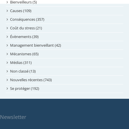
septembre 2024
Bienveilleurs (5)
août 2024
Causes (109)
juillet 2024
Conséquences (357)
juin 2024
Coût du stress (21)
mai 2024
Évènements (39)
avril 2024
Management bienveillant (42)
février 2024
Mécanismes (65)
janvier 2024
Médias (311)
novembre 2023
Non classé (13)
octobre 2023
Nouvelles récentes (743)
septembre 2023
Se protéger (192)
mai 2023
avril 2023
mars 2023
Newsletter
février 2023