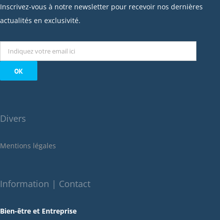
janvier 2023
Inscrivez-vous à notre newsletter pour recevoir nos dernières
décembre 2022
actualités en exclusivité.
novembre 2022
octobre 2022
septembre 2022
août 2022
juillet 2022
juin 2022
Divers
mai 2022
janvier 2022
Mentions légales
décembre 2021
novembre 2021
octobre 2021
Information | Contact
septembre 2021
Bien-être et Entreprise
juillet 2021