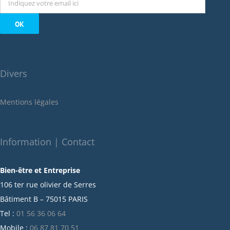
octobre 2022
septembre 2022
août 2022
juillet 2022
juin 2022
Divers
mai 2022
janvier 2022
Mentions légales
décembre 2021
novembre 2021
octobre 2021
Information | Contact
septembre 2021
Bien-être et Entreprise
juillet 2021
106 ter rue olivier de Serres
juin 2021
Bâtiment B – 75015 PARIS
mai 2021
Tel :
01 56 36 06 64
avril 2021
Mobile :
06 87 81 70 51