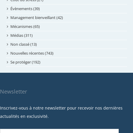
mai 2024
Évènements (39)
avril 2024
Management bienveillant (42)
février 2024
Mécanismes (65)
janvier 2024
Médias (311)
novembre 2023
Non classé (13)
octobre 2023
Nouvelles récentes (743)
septembre 2023
Se protéger (192)
mai 2023
avril 2023
mars 2023
Newsletter
février 2023
janvier 2023
Inscrivez-vous à notre newsletter pour recevoir nos dernières
décembre 2022
actualités en exclusivité.
novembre 2022