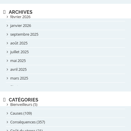
ARCHIVES
février 2026
janvier 2026
septembre 2025
août 2025
juillet 2025
mai 2025
avril 2025
mars 2025
février 2025
novembre 2024
CATÉGORIES
septembre 2024
Bienveilleurs (5)
août 2024
Causes (109)
juillet 2024
Conséquences (357)
juin 2024
Coût du stress (21)