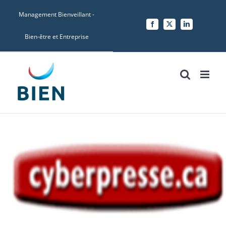
Skip
Management Bienveillant -
to
Facebook
X
LinkedIn
content
Bien-être et Entreprise