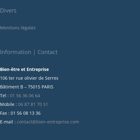
juin 2022
Divers
mai 2022
janvier 2022
Mentions légales
décembre 2021
novembre 2021
octobre 2021
Information | Contact
septembre 2021
Bien-être et Entreprise
juillet 2021
106 ter rue olivier de Serres
juin 2021
Bâtiment B – 75015 PARIS
mai 2021
Tel :
01 56 36 06 64
avril 2021
Mobile :
06 87 81 70 51
mars 2021
Fax : 01 56 08 13 36
février 2021
E-mail :
contact@bien-entreprise.com
janvier 2021
décembre 2020