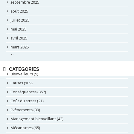
septembre 2025
août 2025
juillet 2025
mai 2025
avril 2025
mars 2025
février 2025
novembre 2024
CATÉGORIES
septembre 2024
Bienveilleurs (5)
août 2024
Causes (109)
juillet 2024
Conséquences (357)
juin 2024
Coût du stress (21)
mai 2024
Évènements (39)
avril 2024
Management bienveillant (42)
février 2024
Mécanismes (65)