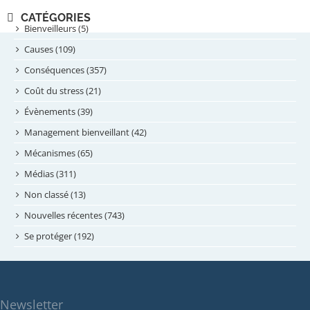
novembre 2024
CATÉGORIES
septembre 2024
Bienveilleurs (5)
août 2024
Causes (109)
juillet 2024
Conséquences (357)
juin 2024
Coût du stress (21)
mai 2024
Évènements (39)
avril 2024
Management bienveillant (42)
février 2024
Mécanismes (65)
janvier 2024
Médias (311)
novembre 2023
Non classé (13)
octobre 2023
Nouvelles récentes (743)
septembre 2023
Se protéger (192)
mai 2023
avril 2023
mars 2023
Newsletter