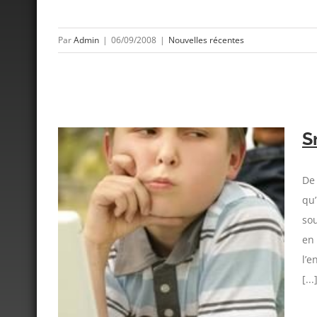
Par
Admin
|
06/09/2008
|
Nouvelles récentes
S
De 
qu’
sou
en 
l’e
[...