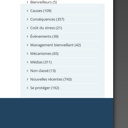
septembre 2024
Bienveilleurs (5)
août 2024
Causes (109)
juillet 2024
Conséquences (357)
juin 2024
Coût du stress (21)
mai 2024
Évènements (39)
avril 2024
Management bienveillant (42)
février 2024
Mécanismes (65)
janvier 2024
Médias (311)
novembre 2023
Non classé (13)
octobre 2023
Nouvelles récentes (743)
septembre 2023
Se protéger (192)
mai 2023
avril 2023
mars 2023
février 2023