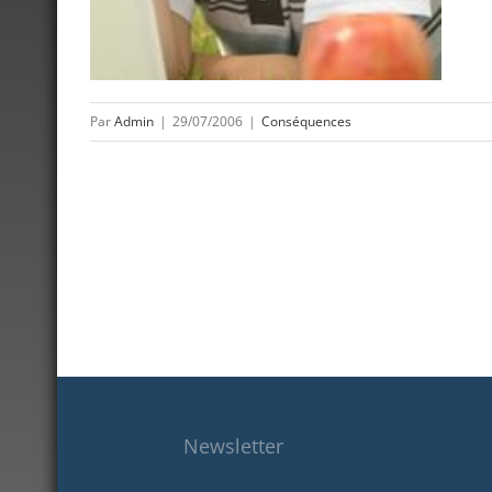
Par
Admin
|
29/07/2006
|
Conséquences
Newsletter