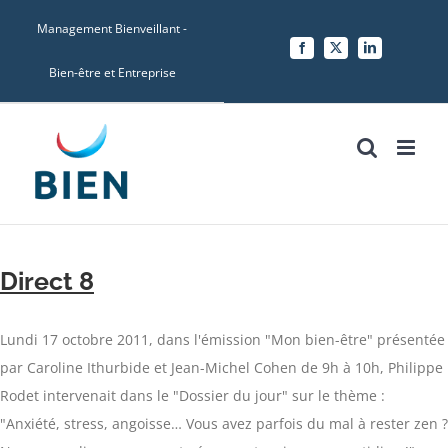
Skip
Management Bienveillant -
to
Facebook
X
LinkedIn
content
Bien-être et Entreprise
Direct 8
Lundi 17 octobre 2011, dans l'émission "Mon bien-être" présentée
par Caroline Ithurbide et Jean-Michel Cohen de 9h à 10h, Philippe
Rodet intervenait dans le "Dossier du jour" sur le thème :
"Anxiété, stress, angoisse… Vous avez parfois du mal à rester zen ?