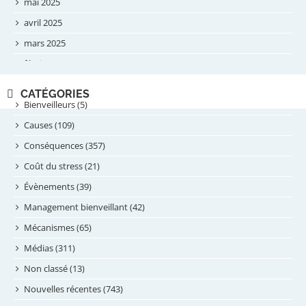
mai 2025
avril 2025
mars 2025
février 2025
novembre 2024
CATÉGORIES
septembre 2024
Bienveilleurs (5)
août 2024
Causes (109)
juillet 2024
Conséquences (357)
juin 2024
Coût du stress (21)
mai 2024
Évènements (39)
avril 2024
Management bienveillant (42)
février 2024
Mécanismes (65)
janvier 2024
Médias (311)
novembre 2023
Non classé (13)
octobre 2023
Nouvelles récentes (743)