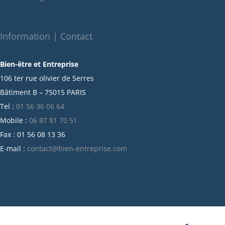
décembre 2021
novembre 2021
octobre 2021
Information | Contact
septembre 2021
Bien-être et Entreprise
juillet 2021
106 ter rue olivier de Serres
juin 2021
Bâtiment B – 75015 PARIS
mai 2021
Tel :
01 56 36 06 64
avril 2021
Mobile :
06 87 81 70 51
mars 2021
Fax : 01 56 08 13 36
février 2021
E-mail :
contact@bien-entreprise.com
janvier 2021
décembre 2020
novembre 2020
octobre 2020
septembre 2020