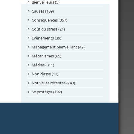
septembre 2024
Bienveilleurs (5)
août 2024
Causes (109)
juillet 2024
Conséquences (357)
juin 2024
Coût du stress (21)
mai 2024
Évènements (39)
avril 2024
Management bienveillant (42)
février 2024
Mécanismes (65)
janvier 2024
Médias (311)
novembre 2023
Non classé (13)
octobre 2023
Nouvelles récentes (743)
septembre 2023
Se protéger (192)
mai 2023
avril 2023
mars 2023
février 2023