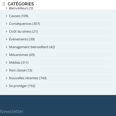
novembre 2024
CATÉGORIES
septembre 2024
Bienveilleurs (5)
août 2024
Causes (109)
juillet 2024
Conséquences (357)
juin 2024
Coût du stress (21)
mai 2024
Évènements (39)
avril 2024
Management bienveillant (42)
février 2024
Mécanismes (65)
janvier 2024
Médias (311)
novembre 2023
Non classé (13)
octobre 2023
Nouvelles récentes (743)
septembre 2023
Se protéger (192)
mai 2023
avril 2023
mars 2023
Newsletter