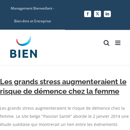
Skip
Management Bienveillant -
to
Facebook
X
LinkedIn
content
Bien-être et Entreprise
Les grands stress augmenteraient le
risque de démence chez la femme
Les grands stress augmenteraient le risque de démence chez la
femme. Le site belge "Passion Santé" aborde le 2 janvier 2014 une
étude suédoise qui montrerait un lien entre les événements